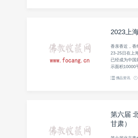
2023
香亲香近，香约
23-25日
已经成为中国
示面积1000
佛品资讯
第六届 
甘肃）
第六届北京素食