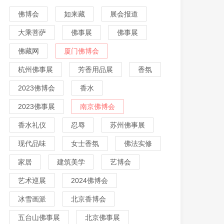
佛博会
如来藏
展会报道
大乘菩萨
佛事展
佛事展
佛藏网
厦门佛博会
杭州佛事展
芳香用品展
香氛
2023佛博会
香水
2023佛事展
南京佛博会
香水礼仪
忍辱
苏州佛事展
现代品味
女士香氛
佛法实修
家居
建筑美学
艺博会
艺术巡展
2024佛博会
冰雪画派
北京香博会
五台山佛事展
北京佛事展