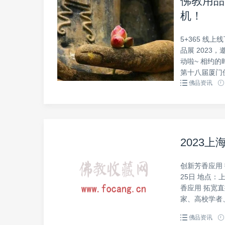
佛教用品
机！
5+365 线
品展 2023
动啦~ 相约的
第十八届厦门佛
佛品资讯
2023
创新芳香应用 
25日 地点
香应用 拓宽
家、高校学者、
佛品资讯