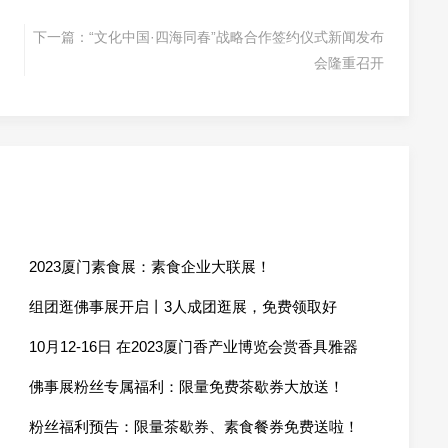
下一篇：
“文化中国·四海同春”战略合作签约仪式新闻发布
会隆重召开
2023厦门素食展：素食企业大联展！
组团逛佛事展开启丨3人成团逛展，免费领取好
礼！
10月12-16日 在2023厦门香产业博览会赏香具雅器
佛事展粉丝专属福利：限量免费茶歇券大放送！
粉丝福利预告：限量茶歇券、素食餐券免费送啦！