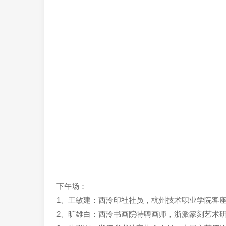
下午场：
1、
王敏建：西泠印社社员，杭州技术职业学院客
2、旷雄白：西泠书画院特聘画师，浙派篆刻艺