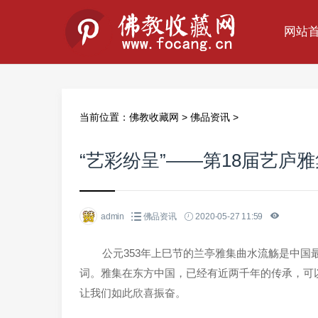
网站
当前位置：
佛教收藏网
>
佛品资讯
>
“艺彩纷呈”——第18届艺庐
admin
佛品资讯
2020-05-27 11:59
公元353年上巳节的兰亭雅集曲水流觞是中
词。
雅集在东方中国，已经有近两千年的传承，可
让我们如此欣喜振奋。