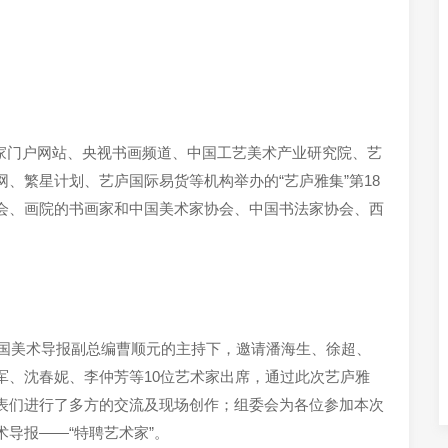
国百家门户网站、央视书画频道、中国工艺美术产业研究院、艺
、繁星计划、艺庐国际易货等机构举办的“艺庐雅集”第18
会、画院的书画家和中国美术家协会、中国书法家协会、西
国美术导报副总编曹顺元的主持下，邀请潘海生、徐超、
军、沈春妮、李仲芳等10位艺术家出席，
通过此次艺庐雅
表们进行了多方的交流及现场创作；组委会为各位参加本次
导报——“特聘艺术家”。